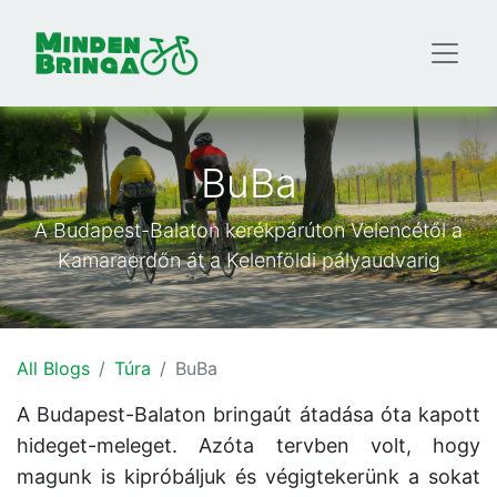
BuBa
A Budapest-Balaton kerékpárúton Velencétől a
Kamaraerdőn át a Kelenföldi pályaudvarig
All Blogs
Túra
BuBa
A Budapest-Balaton bringaút átadása óta kapott
hideget-meleget. Azóta tervben volt, hogy
magunk is kipróbáljuk és végigtekerünk a sokat