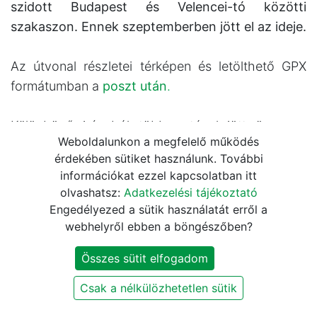
szidott Budapest és Velencei-tó közötti
szakaszon. Ennek szeptemberben jött el az ideje.
Az útvonal részletei térképen és letölthető GPX
formátumban a
poszt után
.
Különböző irányból több autóval jött össze a
Weboldalunkon a megfelelő működés
társaság, ezért úgy döntöttünk, hogy a Kelenföldi
érdekében sütiket használunk. További
pályaudvarnál, az őrmezői parkolóban lesz a
információkat ezzel kapcsolatban itt
gyülekező. Annak érdekében, hogy ne a túra után,
olvashatsz:
Adatkezelési tájékoztató
izzadtan és fáradtan kelljen a ki tudja mennyire
Engedélyezed a sütik használatát erről a
zsúfolt Balaton felől érkező vonatra bringával
webhelyről ebben a böngészőben?
felküzdeni magunkat Velencén, azt választottuk,
Összes sütit elfogadom
hogy Velence-Budapest irányban tesszük meg az
utat. A következő vonaton fent is ültünk és kb. fél
Csak a nélkülözhetetlen sütik
óra múlva már a velencei korzón gurultunk.