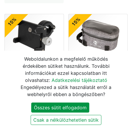
15%
15%
Weboldalunkon a megfelelő működés
KORMÁNYRA
TÁSKA VÁZRA
érdekében sütiket használunk. További
TELEFONTARTÓ M-
TELEFONTARTÓS M-
információkat ezzel kapcsolatban itt
WAVE BIKE MOUNT
WAVE SUBURBAN TOP
ALU FEKETE
SZÜRKE
olvashatsz:
Adatkezelési tájékoztató
Engedélyezed a sütik használatát erről a
4.670
Ft
4.240
Ft
5.490
Ft
4.990
Ft
webhelyről ebben a böngészőben?
15%
15%
Összes sütit elfogadom
Csak a nélkülözhetetlen sütik