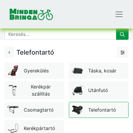
Telefontartó
Gyerekülés
Táska, kosár
Kerékpár
Utánfutó
szállítás
Csomagtartó
Telefontartó
Kerékpártartó