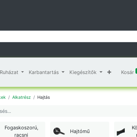
Ruházat
Karbantartás
Kiegészítők
Kosár
kek
Alkatrész
Hajtás
Fogaskoszorú,
K
Hajtómű
racsni