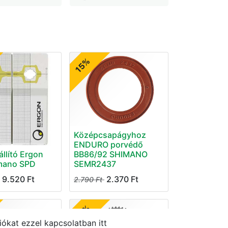
15%
Középcsapágyhoz
ENDURO porvédő
állító Ergon
BB86/92 SHIMANO
mano SPD
SEMR2437
9.520
Ft
2.370
Ft
2.790
Ft
15%
ókat ezzel kapcsolatban itt