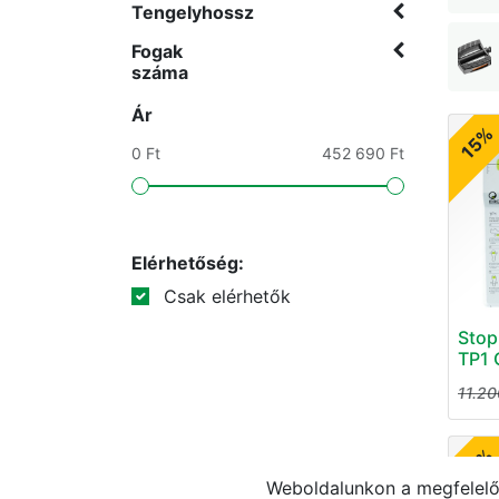
Tengelyhossz
Fogak
száma
Ár
15%
0 Ft
452 690 Ft
Elérhetőség:
Csak elérhetők
Stop
TP1 
11.20
15%
Weboldalunkon a megfelelő 