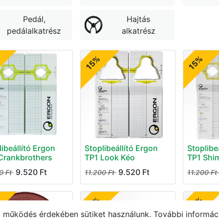
Pedál,
Hajtás
pedálalkatrész
alkatrész
15%
15%
libeállító Ergon
Stoplibeállító Ergon
Stoplibe
Crankbrothers
TP1 Look Kéo
TP1 Shi
9.520
Ft
9.520
Ft
0
Ft
11.200
Ft
11.200
Ft
15%
15%
működés érdekében sütiket használunk. További informáci