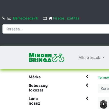
Elérhetőségeink
Fizetés, szállítás
Alkatrészek
Márka
Termé
Sebesség
fokozat
Lánc
hossz