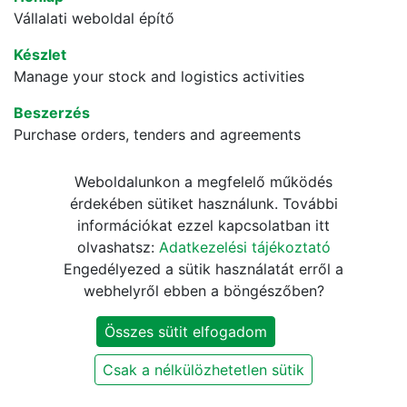
Vállalati weboldal építő
Készlet
Manage your stock and logistics activities
Beszerzés
Purchase orders, tenders and agreements
Projekt
Weboldalunkon a megfelelő működés
Organize and plan your projects
érdekében sütiket használunk. További
információkat ezzel kapcsolatban itt
E-kereskedelem
olvashatsz:
Adatkezelési tájékoztató
Sell your products online
Engedélyezed a sütik használatát erről a
E-mail marketing
webhelyről ebben a böngészőben?
Tervezzen, küldjön és kövesse az e-maileket
Összes sütit elfogadom
Bureaucrat Knowledge
Bureaucrat Knowledge
Csak a nélkülözhetetlen sütik
Bureaucrat Knowledge Website