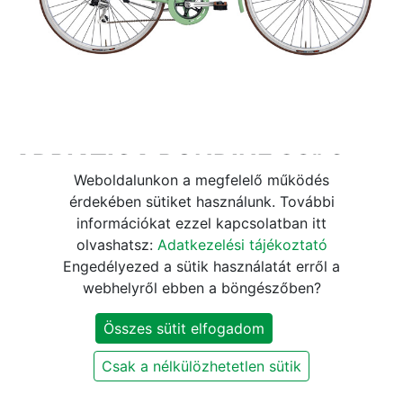
ADRIATICA RONDINE 28" 6s
Weboldalunkon a megfelelő működés
női zöld
érdekében sütiket használunk. További
információkat ezzel kapcsolatban itt
145.990
Ft
olvashatsz:
Adatkezelési tájékoztató
Engedélyezed a sütik használatát erről a
Jelenleg nem elérhető
webhelyről ebben a böngészőben?
Értesítést kérek, ha újra elérhető
Összes sütit elfogadom
Márka
:
Adriatica
Csak a nélkülözhetetlen sütik
Szállítási és fizetési információk