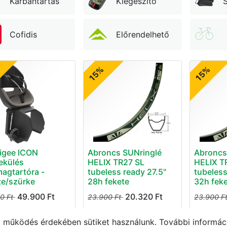
Karbantartás
Kiegészítő
S
Cofidis
Előrendelhető
15%
15%
igee ICON
Abroncs SUNringlé
Abroncs
ekülés
HELIX TR27 SL
HELIX T
agtartóra -
tubeless ready 27.5"
tubeless
te/szürke
28h fekete
32h fek
49.900
Ft
20.320
Ft
00
Ft
23.900
Ft
23.900
F
működés érdekében sütiket használunk. További informáci