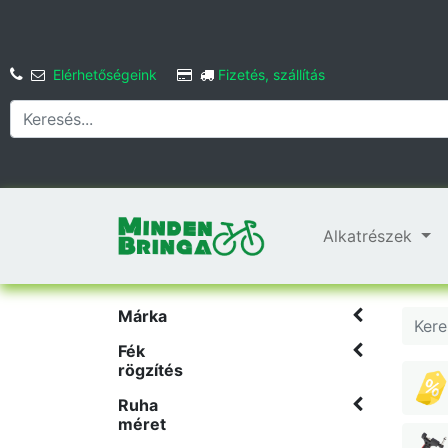
Elérhetőségeink
Fizetés, szállítás
Alkatrészek
Márka
Fék
rögzítés
Ruha
méret