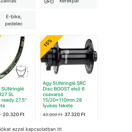
zállítás
Kerékpár
E-bike,
pedelec
15%
Agy SUNringlé SRC
 SUNringlé
Disc BOOST első 6
R27 SL
csavaros
 ready 27.5"
15/20x110mm 28
ete
lyukas fekete
20.320
Ft
37.320
Ft
t
43.900
Ft
ókat ezzel kapcsolatban itt