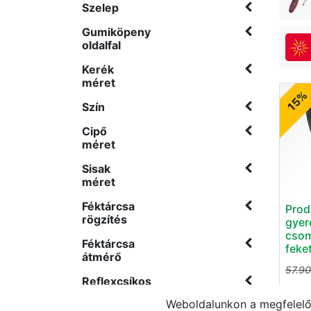
Szelep
Gumiköpeny
oldalfal
Kerék
méret
15%
Szín
Cipő
méret
Sisak
méret
Féktárcsa
Prod
rögzítés
gyer
csom
Féktárcsa
feke
átmérő
57.9
Reflexcsíkos
Weboldalunkon a megfelelő 
Sebesség