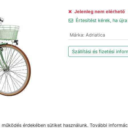
Jelenleg nem elérhető
Értesítést kérek, ha újra
Márka
:
Adriatica
Szállítási és fizetési info
működés érdekében sütiket használunk. További informáci