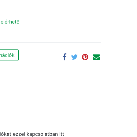
 elérhető
rmációk
ókat ezzel kapcsolatban itt