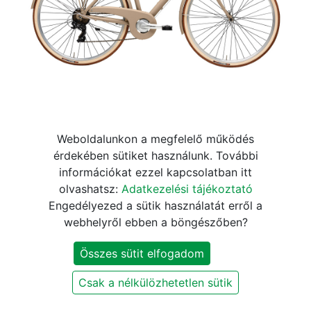
ADRIATICA RETRO 28" 6s ffi
Weboldalunkon a megfelelő működés
érdekében sütiket használunk. További
mogyoró
információkat ezzel kapcsolatban itt
olvashatsz:
Adatkezelési tájékoztató
184.990
Ft
Engedélyezed a sütik használatát erről a
webhelyről ebben a böngészőben?
KOSÁRBA
Összes sütit elfogadom
Csak a nélkülözhetetlen sütik
Márka
:
Adriatica