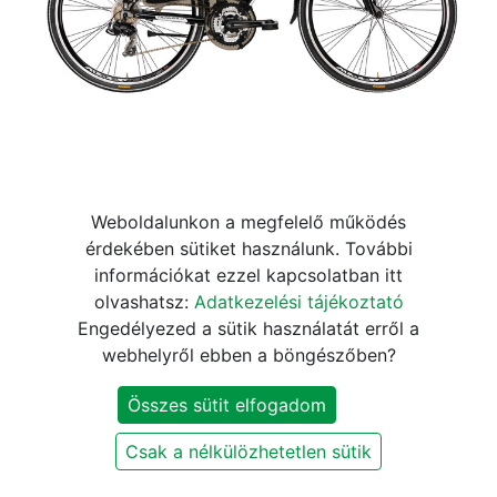
ADRIATICA SITY 2 700C 21s
Weboldalunkon a megfelelő működés
érdekében sütiket használunk. További
női fekete
információkat ezzel kapcsolatban itt
olvashatsz:
Adatkezelési tájékoztató
219.990
Ft
Engedélyezed a sütik használatát erről a
webhelyről ebben a böngészőben?
KOSÁRBA
Összes sütit elfogadom
Csak a nélkülözhetetlen sütik
Márka
:
Adriatica