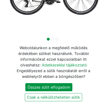
ADRIATICA BOXTER GS női
Weboldalunkon a megfelelő működés
érdekében sütiket használunk. További
fekete
információkat ezzel kapcsolatban itt
olvashatsz:
Adatkezelési tájékoztató
199.990
Ft
Engedélyezed a sütik használatát erről a
webhelyről ebben a böngészőben?
KOSÁRBA
Összes sütit elfogadom
Csak a nélkülözhetetlen sütik
Márka
:
Adriatica