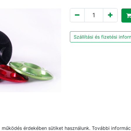
Szállítási és fizetési info
működés érdekében sütiket használunk. További informáci