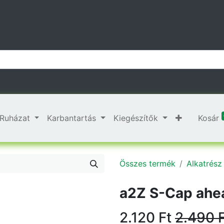
Ruházat
Karbantartás
Kiegészítők
Kosár
Összes termék
Alkatrész
a2Z S-Cap ahea
2.120
Ft
2.490
F