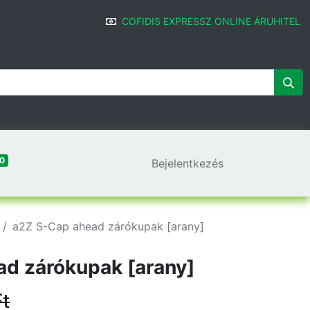
COFIDIS EXPRESSZ ONLINE ÁRUHITEL
0
Bejelentkezés
a2Z S-Cap ahead zárókupak [arany]
d zárókupak [arany]
t