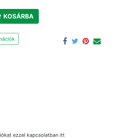
KOSÁRBA
rmációk
ókat ezzel kapcsolatban itt