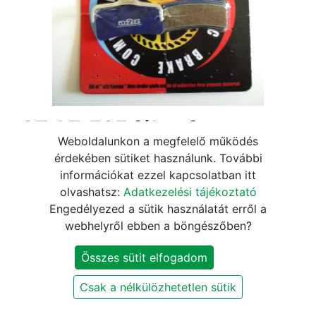
a2Z AZ-705 fékpofa
Weboldalunkon a megfelelő működés
tárcsafékhez
érdekében sütiket használunk. További
információkat ezzel kapcsolatban itt
4.670
Ft
5.490
Ft
olvashatsz:
Adatkezelési tájékoztató
Engedélyezed a sütik használatát erről a
webhelyről ebben a böngészőben?
KOSÁRBA
Összes sütit elfogadom
Szállítási és fizetési információk
Csak a nélkülözhetetlen sütik