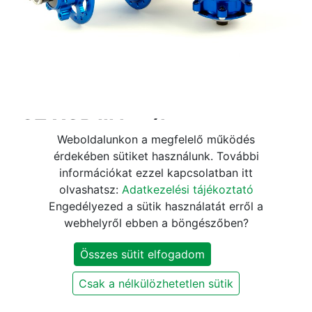
a2Z XCR III kerékagy szett
Weboldalunkon a megfelelő működés
[kék, 32]
érdekében sütiket használunk. További
információkat ezzel kapcsolatban itt
72.240
Ft
84.990
Ft
olvashatsz:
Adatkezelési tájékoztató
Engedélyezed a sütik használatát erről a
webhelyről ebben a böngészőben?
KOSÁRBA
Összes sütit elfogadom
Szállítási és fizetési információk
Csak a nélkülözhetetlen sütik