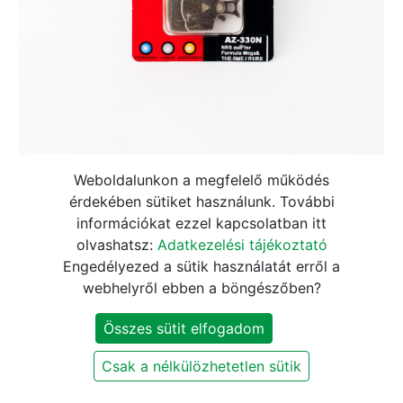
a2Z NRS AZ-330N fékpofa
Weboldalunkon a megfelelő működés
érdekében sütiket használunk. További
tárcsafékhez
információkat ezzel kapcsolatban itt
olvashatsz:
Adatkezelési tájékoztató
3.390
Ft
3.990
Ft
Engedélyezed a sütik használatát erről a
webhelyről ebben a böngészőben?
KOSÁRBA
Összes sütit elfogadom
Csak a nélkülözhetetlen sütik
Szállítási és fizetési információk