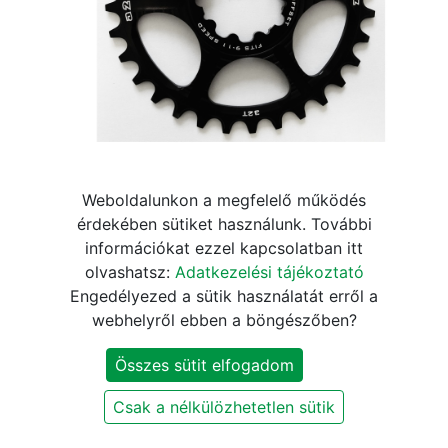
Weboldalunkon a megfelelő működés
a2Z DM-32T Sram GXP Direct
érdekében sütiket használunk. További
információkat ezzel kapcsolatban itt
Mount lánctányér [fekete, 32]
olvashatsz:
Adatkezelési tájékoztató
Engedélyezed a sütik használatát erről a
17.840
Ft
20.990
Ft
webhelyről ebben a böngészőben?
Jelenleg nem elérhető
Összes sütit elfogadom
Értesítést kérek, ha újra elérhető
Csak a nélkülözhetetlen sütik
Szállítási és fizetési információk