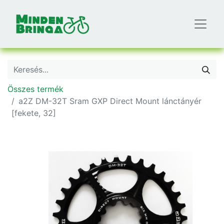
Összes termék
a2Z DM-32T Sram GXP Direct Mount lánctányér
[fekete, 32]