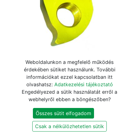
a2Z E-Hanger kiegészítő
Weboldalunkon a megfelelő működés
érdekében sütiket használunk. További
váltótartó fül [arany]
információkat ezzel kapcsolatban itt
olvashatsz:
Adatkezelési tájékoztató
4.240
Ft
4.990
Ft
Engedélyezed a sütik használatát erről a
webhelyről ebben a böngészőben?
KOSÁRBA
Összes sütit elfogadom
Csak a nélkülözhetetlen sütik
Szállítási és fizetési információk