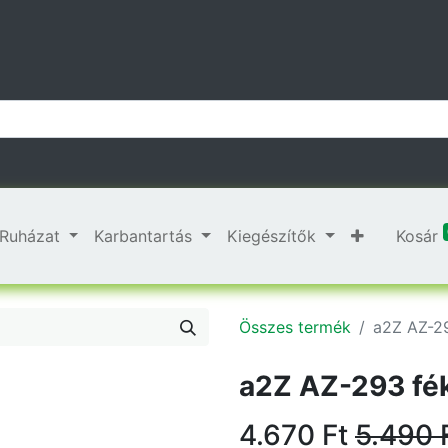
Ruházat
Karbantartás
Kiegészítők
Kosár
Összes termék
a2Z AZ-29
a2Z AZ-293 fék
4.670
Ft
5.490