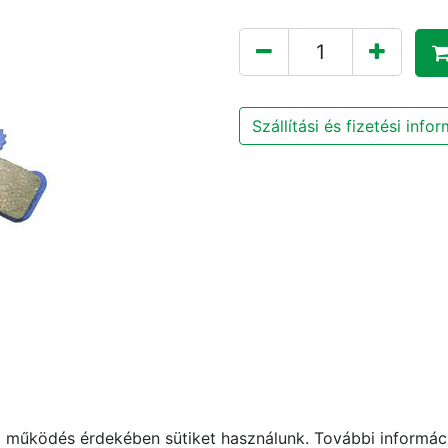
Szállítási és fizetési info
működés érdekében sütiket használunk. További informáci