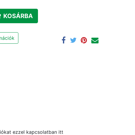
KOSÁRBA
rmációk
ókat ezzel kapcsolatban itt