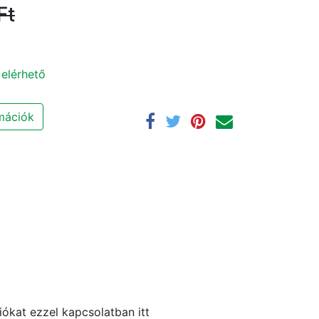
Ft
 elérhető
rmációk
ókat ezzel kapcsolatban itt