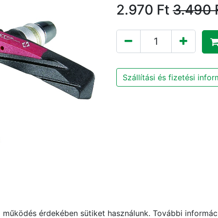
2.970
Ft
3.490
Szállítási és fizetési info
működés érdekében sütiket használunk. További informáci