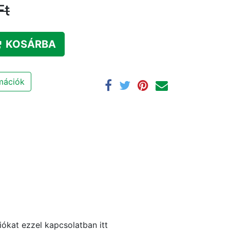
Ft
KOSÁRBA
rmációk
ókat ezzel kapcsolatban itt