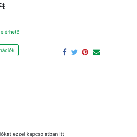
t
 elérhető
rmációk
ókat ezzel kapcsolatban itt