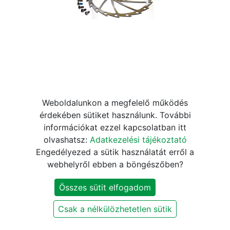
Weboldalunkon a megfelelő működés
a2Z Teppan-Yaki TY-SPIII 6
érdekében sütiket használunk. További
információkat ezzel kapcsolatban itt
csavaros féktárcsa [160 mm]
olvashatsz:
Adatkezelési tájékoztató
Engedélyezed a sütik használatát erről a
4.670
Ft
5.490
Ft
webhelyről ebben a böngészőben?
Összes sütit elfogadom
KOSÁRBA
Csak a nélkülözhetetlen sütik
Szállítási és fizetési információk