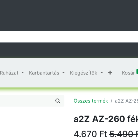
Ruházat
Karbantartás
Kiegészítők
Kosár
Összes termék
a2Z AZ-26
a2Z AZ-260 fé
4.670
Ft
5.490