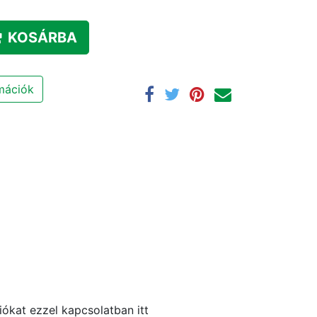
KOSÁRBA
rmációk
ókat ezzel kapcsolatban itt