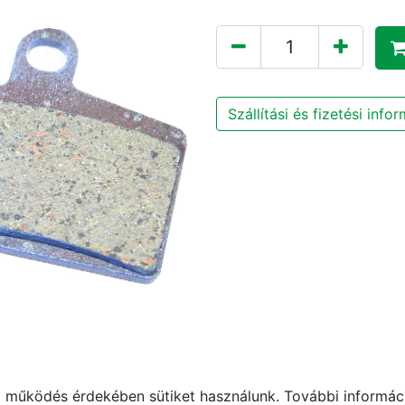
Szállítási és fizetési info
működés érdekében sütiket használunk. További informáci