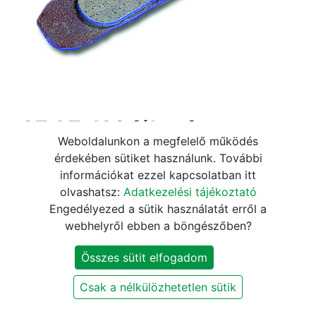
a2Z AZ-120 fékpofa
Weboldalunkon a megfelelő működés
tárcsafékhez
érdekében sütiket használunk. További
információkat ezzel kapcsolatban itt
4.670
Ft
5.490
Ft
olvashatsz:
Adatkezelési tájékoztató
Engedélyezed a sütik használatát erről a
webhelyről ebben a böngészőben?
KOSÁRBA
Összes sütit elfogadom
Szállítási és fizetési információk
Csak a nélkülözhetetlen sütik