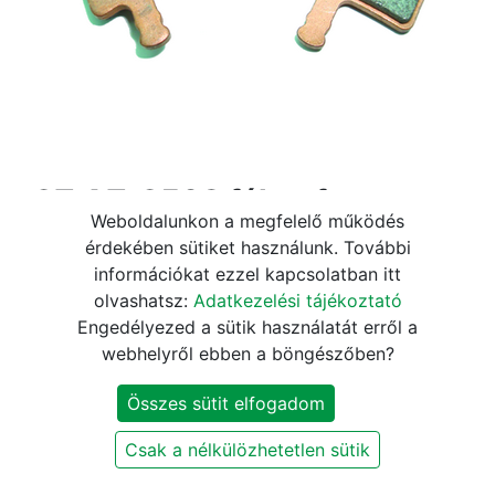
a2Z AZ-250S fékpofa
Weboldalunkon a megfelelő működés
tárcsafékhez
érdekében sütiket használunk. További
információkat ezzel kapcsolatban itt
5.520
Ft
6.490
Ft
olvashatsz:
Adatkezelési tájékoztató
Engedélyezed a sütik használatát erről a
Jelenleg nem elérhető
webhelyről ebben a böngészőben?
Értesítést kérek, ha újra elérhető
Összes sütit elfogadom
Szállítási és fizetési információk
Csak a nélkülözhetetlen sütik