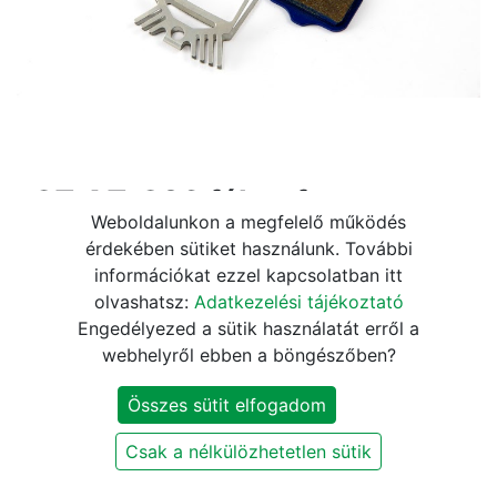
a2Z AZ-296 fékpofa
Weboldalunkon a megfelelő működés
tárcsafékhez
érdekében sütiket használunk. További
információkat ezzel kapcsolatban itt
4.670
Ft
5.490
Ft
olvashatsz:
Adatkezelési tájékoztató
Engedélyezed a sütik használatát erről a
webhelyről ebben a böngészőben?
KOSÁRBA
Összes sütit elfogadom
Szállítási és fizetési információk
Csak a nélkülözhetetlen sütik