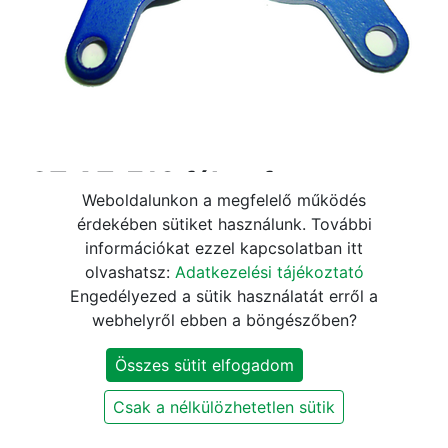
a2Z AZ-710 fékpofa
Weboldalunkon a megfelelő működés
tárcsafékhez
érdekében sütiket használunk. További
információkat ezzel kapcsolatban itt
4.240
Ft
4.990
Ft
olvashatsz:
Adatkezelési tájékoztató
Engedélyezed a sütik használatát erről a
webhelyről ebben a böngészőben?
KOSÁRBA
Összes sütit elfogadom
Szállítási és fizetési információk
Csak a nélkülözhetetlen sütik