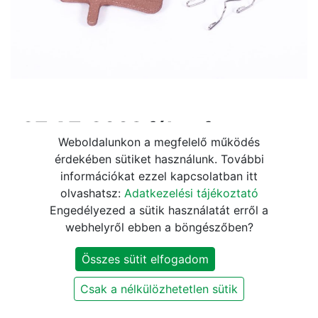
a2Z AZ-200S fékpofa
Weboldalunkon a megfelelő működés
tárcsafékhez
érdekében sütiket használunk. További
információkat ezzel kapcsolatban itt
5.520
Ft
6.490
Ft
olvashatsz:
Adatkezelési tájékoztató
Engedélyezed a sütik használatát erről a
webhelyről ebben a böngészőben?
KOSÁRBA
Összes sütit elfogadom
Szállítási és fizetési információk
Csak a nélkülözhetetlen sütik