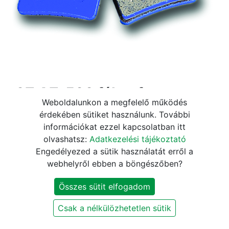
a2Z AZ-500 fékpofa
Weboldalunkon a megfelelő működés
tárcsafékhez
érdekében sütiket használunk. További
információkat ezzel kapcsolatban itt
4.670
Ft
5.490
Ft
olvashatsz:
Adatkezelési tájékoztató
Engedélyezed a sütik használatát erről a
Jelenleg nem elérhető
webhelyről ebben a böngészőben?
Értesítést kérek, ha újra elérhető
Összes sütit elfogadom
Szállítási és fizetési információk
Csak a nélkülözhetetlen sütik