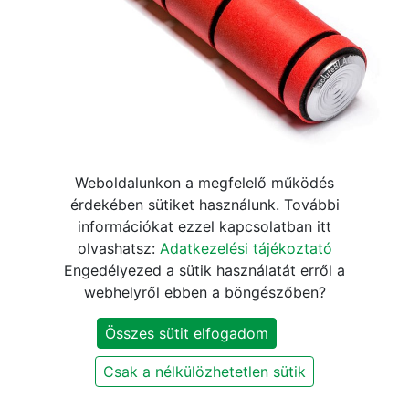
Weboldalunkon a megfelelő működés
AB Grip MTB 2-komponensű
érdekében sütiket használunk. További
információkat ezzel kapcsolatban itt
markolat alumínium
olvashatsz:
Adatkezelési tájékoztató
végdugóval piros
Engedélyezed a sütik használatát erről a
webhelyről ebben a böngészőben?
10.620
Ft
12.500
Ft
Összes sütit elfogadom
KOSÁRBA
Csak a nélkülözhetetlen sütik