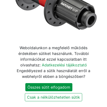
Weboldalunkon a megfelelő működés
Agy DT Swiss 240 EXP hátsó
érdekében sütiket használunk. További
információkat ezzel kapcsolatban itt
centerlock 142x12mm 28h
olvashatsz:
Adatkezelési tájékoztató
fekete Shimano
Engedélyezed a sütik használatát erről a
webhelyről ebben a böngészőben?
117.810
Ft
138.600
Ft
Összes sütit elfogadom
Jelenleg nem elérhető
Csak a nélkülözhetetlen sütik
Értesítést kérek, ha újra elérhető