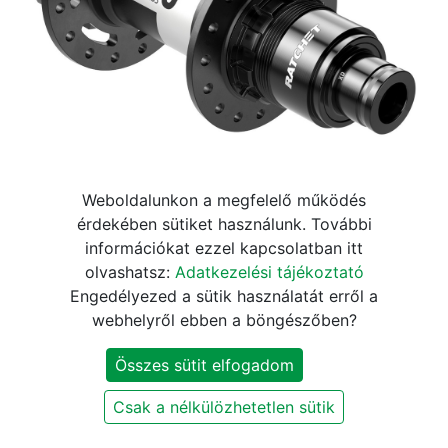
Weboldalunkon a megfelelő működés
Agy DT Swiss 350 BOOST
érdekében sütiket használunk. További
információkat ezzel kapcsolatban itt
hátsó disc 6 csavaros
olvashatsz:
Adatkezelési tájékoztató
148/12mm 32h fekete Sram
Engedélyezed a sütik használatát erről a
webhelyről ebben a böngészőben?
XD ÚJ
Összes sütit elfogadom
88.320
Ft
103.900
Ft
Csak a nélkülözhetetlen sütik
Jelenleg nem elérhető