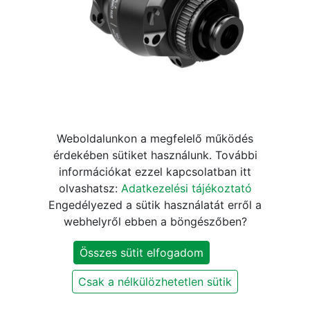
Weboldalunkon a megfelelő működés
Agy DT Swiss 350 Dynamo
érdekében sütiket használunk. További
információkat ezzel kapcsolatban itt
Straightpull első disc center
olvashatsz:
Adatkezelési tájékoztató
lock 12mm 24h fekete ÚJ
Engedélyezed a sütik használatát erről a
webhelyről ebben a böngészőben?
64.430
Ft
75.800
Ft
Összes sütit elfogadom
KOSÁRBA
Csak a nélkülözhetetlen sütik