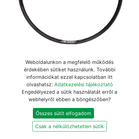
Abroncs DT Swiss E 593 29"
Weboldalunkon a megfelelő működés
érdekében sütiket használunk. További
32h fekete 30mm ÚJ
információkat ezzel kapcsolatban itt
olvashatsz:
Adatkezelési tájékoztató
13.860
Ft
16.300
Ft
Engedélyezed a sütik használatát erről a
webhelyről ebben a böngészőben?
Jelenleg nem elérhető
Összes sütit elfogadom
Értesítést kérek, ha újra elérhető
Csak a nélkülözhetetlen sütik
Szállítási és fizetési információk