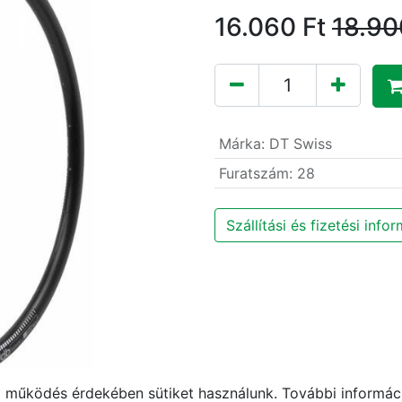
16.060
Ft
18.90
Márka
:
DT Swiss
Furatszám
:
28
Szállítási és fizetési info
működés érdekében sütiket használunk. További informáci