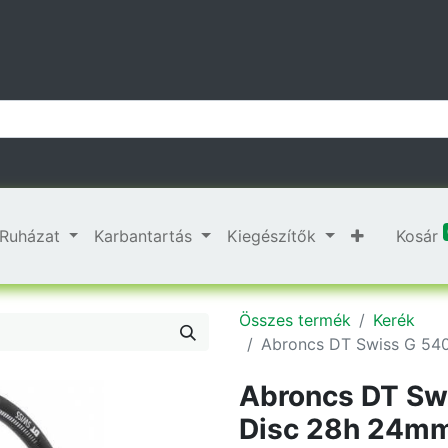
Ruházat
Karbantartás
Kiegészítők
Kosár
Összes termék
Kerék
Abroncs DT Swiss G 54
Abroncs DT Sw
Disc 28h 24m