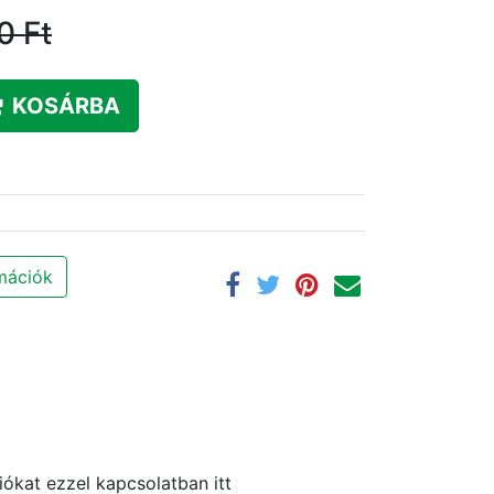
0
Ft
KOSÁRBA
rmációk
ókat ezzel kapcsolatban itt