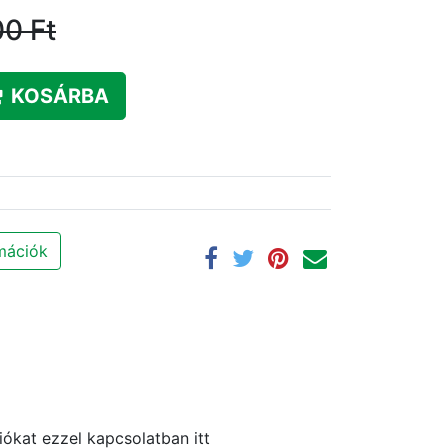
00
Ft
KOSÁRBA
rmációk
ókat ezzel kapcsolatban itt