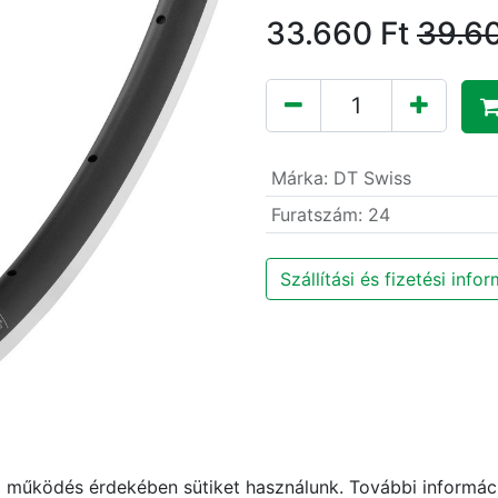
33.660
Ft
39.6
Márka
:
DT Swiss
Furatszám
:
24
Szállítási és fizetési info
működés érdekében sütiket használunk. További informáci