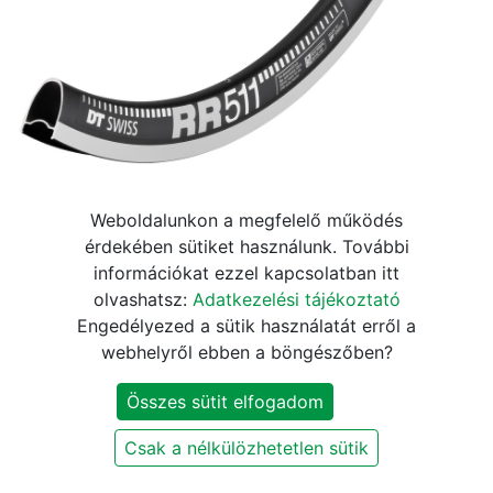
Abroncs DT Swiss RR 511
Weboldalunkon a megfelelő működés
érdekében sütiket használunk. További
Road 24h fekete
információkat ezzel kapcsolatban itt
olvashatsz:
Adatkezelési tájékoztató
33.660
Ft
39.600
Ft
Engedélyezed a sütik használatát erről a
webhelyről ebben a böngészőben?
KOSÁRBA
Összes sütit elfogadom
Csak a nélkülözhetetlen sütik
Márka
:
DT Swiss
Furatszám
:
24