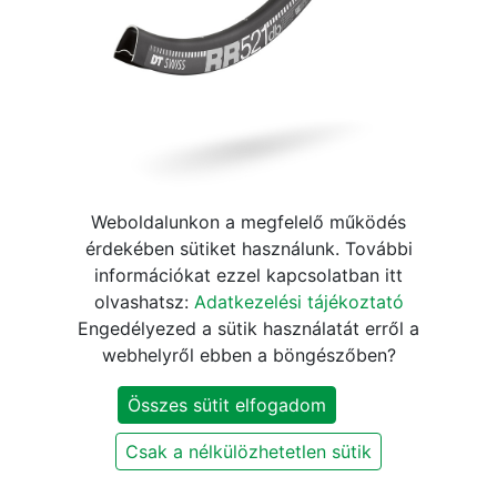
Abroncs DT Swiss RR 521
Weboldalunkon a megfelelő működés
érdekében sütiket használunk. További
Road Disc 24h fekete
információkat ezzel kapcsolatban itt
olvashatsz:
Adatkezelési tájékoztató
33.660
Ft
39.600
Ft
Engedélyezed a sütik használatát erről a
webhelyről ebben a böngészőben?
KOSÁRBA
Összes sütit elfogadom
Csak a nélkülözhetetlen sütik
Márka
:
DT Swiss
Furatszám
:
24