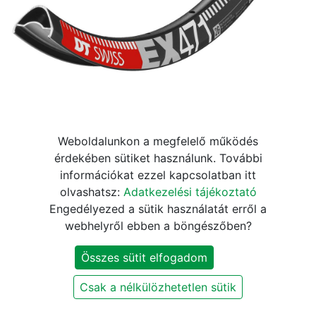
Abroncs DT Swiss EX 471 26"
Weboldalunkon a megfelelő működés
érdekében sütiket használunk. További
32h fekete 25mm
információkat ezzel kapcsolatban itt
olvashatsz:
Adatkezelési tájékoztató
37.400
Ft
44.000
Ft
Engedélyezed a sütik használatát erről a
webhelyről ebben a böngészőben?
KOSÁRBA
Összes sütit elfogadom
Csak a nélkülözhetetlen sütik
Márka
:
DT Swiss
,
DT Swiss
Kerék méret
:
26