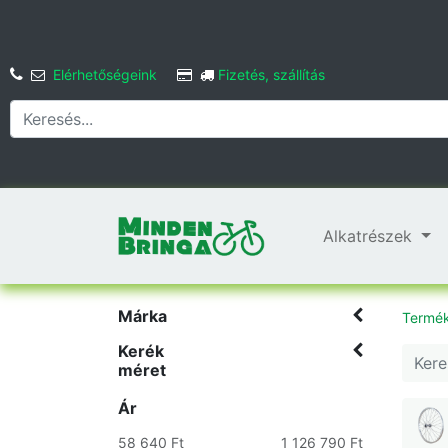
Elérhetőségeink
Fizetés, szállítás
Alkatrészek
Márka
Termé
Kerék
méret
Ár
58 640 Ft
1 126 790 Ft