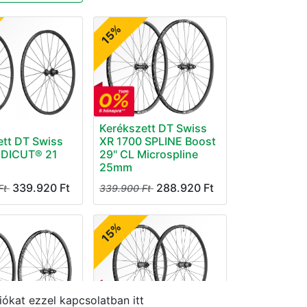
15%
Kerékszett DT Swiss
ett DT Swiss
XR 1700 SPLINE Boost
 DICUT® 21
29" CL Microspline
25mm
339.920
Ft
288.920
Ft
Ft
339.900
Ft
15%
ókat ezzel kapcsolatban itt