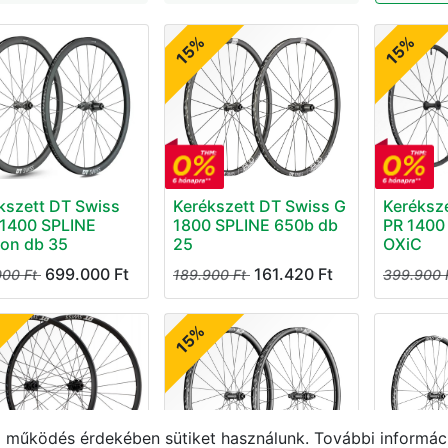
15%
15%
kszett DT Swiss
Kerékszett DT Swiss G
Keréksz
1400 SPLINE
1800 SPLINE 650b db
PR 1400
on db 35
25
OXiC
699.000
Ft
161.420
Ft
000
Ft
189.900
Ft
399.900
15%
működés érdekében sütiket használunk. További informáci