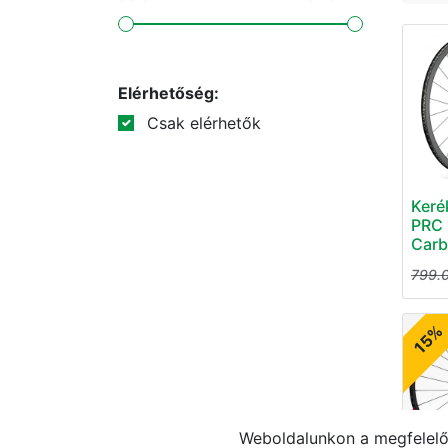
Elérhetőség:
Csak elérhetők
Keré
PRC 
Carb
799.
15%
Weboldalunkon a megfelelő 