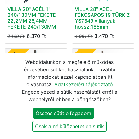
VILLA 20" ACÉL 1"
VILLA 28" ACÉL
240/130MM FEKETE
FÉKCSAPOS 19 TÜRKIZ
22,2MM 26,4MM
YS7349 villanyak
FEKETE 240/130MM
hossz:185mm
6.370
Ft
3.470
Ft
7.490
Ft
4.081
Ft
15%
15%
Weboldalunkon a megfelelő működés
érdekében sütiket használunk. További
információkat ezzel kapcsolatban itt
olvashatsz:
Adatkezelési tájékoztató
Engedélyezed a sütik használatát erről a
webhelyről ebben a böngészőben?
VILLA 26" ACÉL
VILLA 28" ACÉL
FÉKCSAPOS 19 TÜRKIZ
FÉKCSAPOS 19 PIROS
YS7349 villanyak
Összes sütit elfogadom
YS7319
hossz:185mm
Csak a nélkülözhetetlen sütik
3.470
Ft
3.470
Ft
4.081
Ft
4.081
Ft