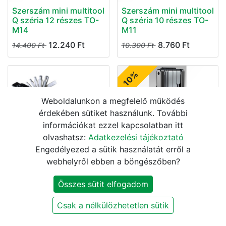
Szerszám mini multitool
Szerszám mini multitool
Q széria 12 részes TO-
Q széria 10 részes TO-
M14
M11
12.240
Ft
8.760
Ft
14.400
Ft
10.300
Ft
10%
Weboldalunkon a megfelelő működés
érdekében sütiket használunk. További
információkat ezzel kapcsolatban itt
olvashatsz:
Adatkezelési tájékoztató
Engedélyezed a sütik használatát erről a
SZERSZÁM PRO
SZERSZÁM PRO TEAM
BICSKAKULCS
webhelyről ebben a böngészőben?
BICSKAKULCS 20
PERFORMANCE
FUNKCIÓ / CO2 FÉM
22FUNKCIÓ / FÉM TEST
Összes sütit elfogadom
TEST {2/4}
{2/4}
26.990
Ft
16.370
Ft
18.190
Ft
Csak a nélkülözhetetlen sütik