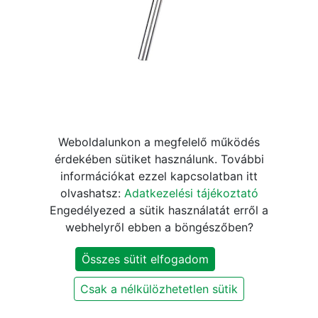
Weboldalunkon a megfelelő működés
Acél nyeregcső 25,4×250 mm
érdekében sütiket használunk. További
információkat ezzel kapcsolatban itt
1,4T krómozott hagyományos
olvashatsz:
Adatkezelési tájékoztató
Engedélyezed a sütik használatát erről a
760
Ft
890
Ft
webhelyről ebben a böngészőben?
Összes sütit elfogadom
KOSÁRBA
Csak a nélkülözhetetlen sütik
Nyeregcső típus
:
Fix