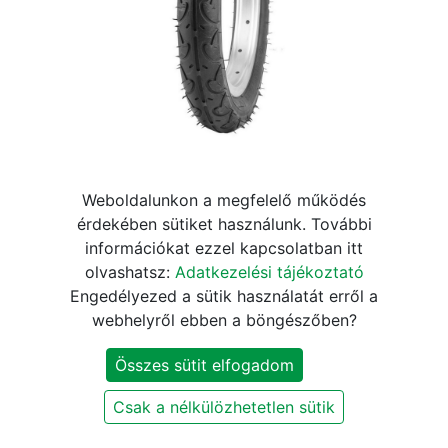
Weboldalunkon a megfelelő működés
18X1,75 KÖP (47-355) KENDA
érdekében sütiket használunk. További
információkat ezzel kapcsolatban itt
K909A (SLICK) FEKETE
olvashatsz:
Adatkezelési tájékoztató
Engedélyezed a sütik használatát erről a
2.200
Ft
2.590
Ft
webhelyről ebben a böngészőben?
Összes sütit elfogadom
KOSÁRBA
Csak a nélkülözhetetlen sütik
Szállítási és fizetési információk