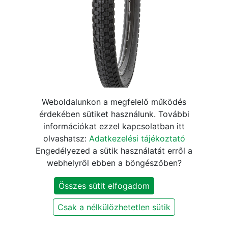
Weboldalunkon a megfelelő működés
16X2,125 KÖP (57-305)
érdekében sütiket használunk. További
információkat ezzel kapcsolatban itt
KENDA K905 K-RAD FEKETE
olvashatsz:
Adatkezelési tájékoztató
Engedélyezed a sütik használatát erről a
2.370
Ft
2.790
Ft
webhelyről ebben a böngészőben?
Összes sütit elfogadom
KOSÁRBA
Csak a nélkülözhetetlen sütik
Márka
:
Kenda