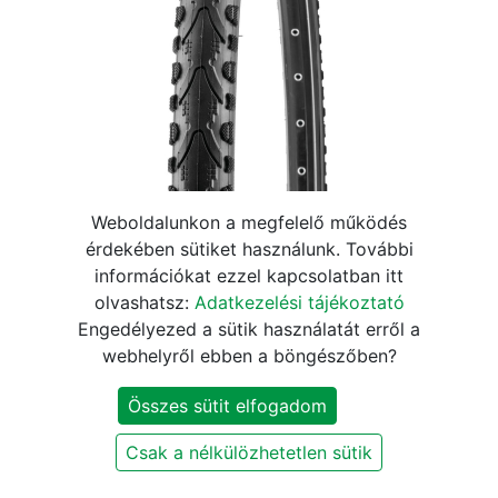
Weboldalunkon a megfelelő működés
700X40C KÖP (42-622)
érdekében sütiket használunk. További
információkat ezzel kapcsolatban itt
28X1,60 KENDA K935 KHAN
olvashatsz:
Adatkezelési tájékoztató
FEKETE
Engedélyezed a sütik használatát erről a
webhelyről ebben a böngészőben?
3.220
Ft
3.790
Ft
Összes sütit elfogadom
KOSÁRBA
Csak a nélkülözhetetlen sütik