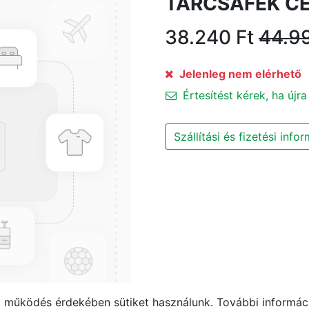
TÁRCSAFÉK CE
38.240
Ft
44.9
Jelenleg nem elérhető
Értesítést kérek, ha újra
Szállítási és fizetési info
működés érdekében sütiket használunk. További informáci