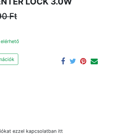
NTER LOCK 3.0W
90
Ft
 elérhető
rmációk
ókat ezzel kapcsolatban itt