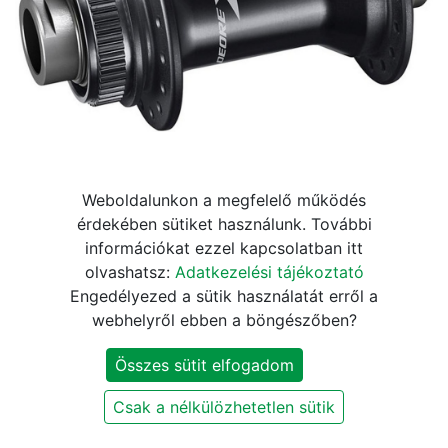
Weboldalunkon a megfelelő működés
AGY E XT 28L TÁRCSAFÉK
érdekében sütiket használunk. További
információkat ezzel kapcsolatban itt
CENTER LOCK E15 100MM
olvashatsz:
Adatkezelési tájékoztató
OLD
Engedélyezed a sütik használatát erről a
webhelyről ebben a böngészőben?
24.640
Ft
28.990
Ft
Összes sütit elfogadom
Jelenleg nem elérhető
Csak a nélkülözhetetlen sütik
Értesítést kérek, ha újra elérhető