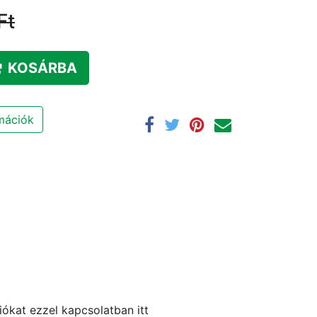
Ft
KOSÁRBA
rmációk
ókat ezzel kapcsolatban itt