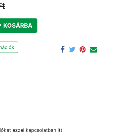
Ft
KOSÁRBA
rmációk
ókat ezzel kapcsolatban itt