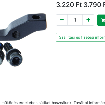
3.220
Ft
3.790
Szállítási és fizetési info
működés érdekében sütiket használunk. További informáci