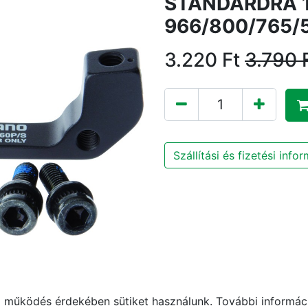
STANDARDRA 
966/800/765/
3.220
Ft
3.790
Szállítási és fizetési info
működés érdekében sütiket használunk. További informáci