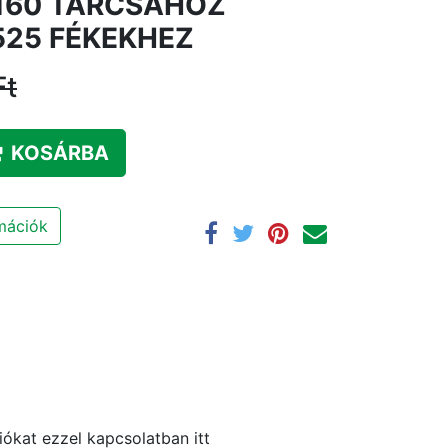
160 TÁRCSÁHOZ
525 FÉKEKHEZ
Ft
KOSÁRBA
rmációk
ókat ezzel kapcsolatban itt